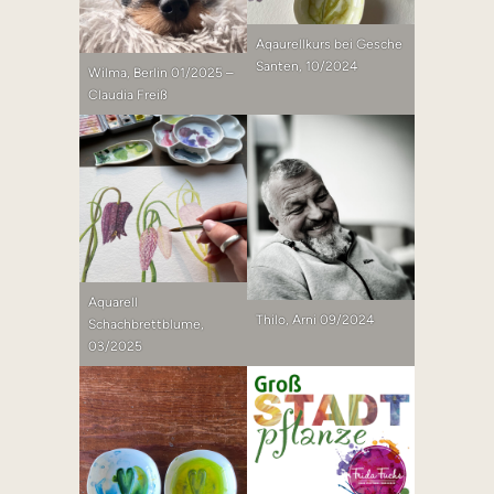
Aqaurellkurs bei Gesche
Santen, 10/2024
Wilma, Berlin 01/2025 –
Claudia Freiß
Aquarell
Thilo, Arni 09/2024
Schachbrettblume,
03/2025